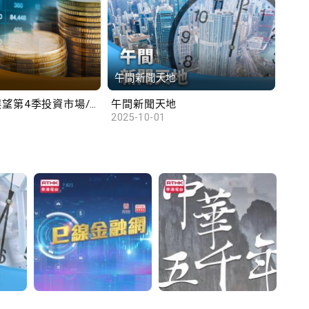
午間新聞天地
財
滙豐范卓雲展望第4季投資市場/陳俊文：美國政府停擺料成為美股調整藉口
午間新聞天地
10
2025-10-01
2025