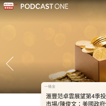
一桶金
滙豐范卓雲展望第4季
市場/陳俊文：美國政府